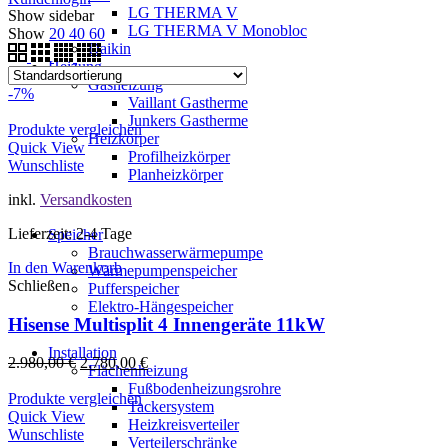
LG THERMA V
Show sidebar
LG THERMA V Monobloc
Show
20
40
60
Daikin
Heizung
Gasheizung
-7%
Vaillant Gastherme
Junkers Gastherme
Produkte vergleichen
Heizkörper
Quick View
Profilheizkörper
Wunschliste
Planheizkörper
inkl.
Versandkosten
Lieferzeit: 2-4 Tage
Speicher
Brauchwasserwärmepumpe
In den Warenkorb
Wärmepumpenspeicher
Schließen
Pufferspeicher
Elektro-Hängespeicher
Hisense Multisplit 4 Innengeräte 11kW
Installation
2.980,00
€
2.780,00
€
Flächenheizung
Fußbodenheizungsrohre
Produkte vergleichen
Tackersystem
Quick View
Heizkreisverteiler
Wunschliste
Verteilerschränke