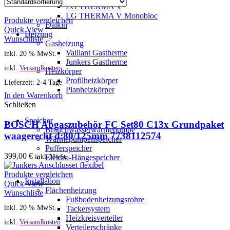
LG THERMA V
LG THERMA V Monobloc
Produkte vergleichen
Daikin
Quick View
Heizung
Wunschliste
Gasheizung
Vaillant Gastherme
inkl. 20 % MwSt.
Junkers Gastherme
inkl.
Versandkosten
Heizkörper
Profilheizkörper
Lieferzeit: 2-4 Tage
Planheizkörper
In den Warenkorb
Schließen
Speicher
BOSCH Abgaszubehör FC Set80 C13x Grundpaket
Brauchwasserwärmepumpe
waagerecht d:80/125mm 7738112574
Wärmepumpenspeicher
Pufferspeicher
399,00
€
inkl. MwSt.
Elektro-Hängespeicher
Produkte vergleichen
Installation
Quick View
Flächenheizung
Wunschliste
Fußbodenheizungsrohre
inkl. 20 % MwSt.
Tackersystem
Heizkreisverteiler
inkl.
Versandkosten
Verteilerschränke