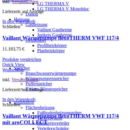
inkl.
Versandkosten
LG THERMA V
LG THERMA V Monobloc
Lieferzeit: auf Anfrage
Daikin
Heizung
In den Warenkorb
Gasheizung
Schließen
Vaillant Gastherme
Junkers Gastherme
Vaillant Wärmepumpe flexoTHERM VWF 117/4
Heizkörper
Profilheizkörper
11.183,75
€
Planheizkörper
Produkte vergleichen
Quick View
Speicher
Wunschliste
Brauchwasserwärmepumpe
Wärmepumpenspeicher
inkl.
Versandkosten
Pufferspeicher
Elektro-Hängespeicher
Lieferzeit: auf Anfrage
In den Warenkorb
Installation
Schließen
Flächenheizung
Fußbodenheizungsrohre
Vaillant Wärmepumpe flexoTHERM VWF 117/4
Tackersystem
mit aroCOLLECT
Heizkreisverteiler
Verteilerschränke