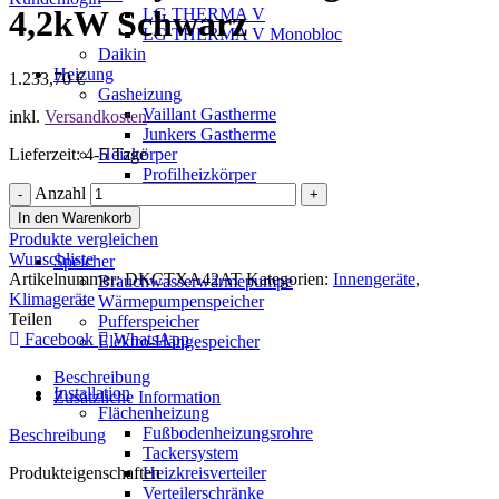
4,2kW Schwarz
LG THERMA V
LG THERMA V Monobloc
Daikin
Heizung
1.233,70
€
Gasheizung
Vaillant Gastherme
inkl.
Versandkosten
Junkers Gastherme
Lieferzeit: 4-5 Tage
Heizkörper
Profilheizkörper
Anzahl
Planheizkörper
In den Warenkorb
Produkte vergleichen
Wunschliste
Speicher
Artikelnummer:
DKCTXA42AT
Kategorien:
Innengeräte
,
Brauchwasserwärmepumpe
Klimageräte
Wärmepumpenspeicher
Teilen
Pufferspeicher
Facebook
WhatsApp
Elektro-Hängespeicher
Beschreibung
Installation
Zusätzliche Information
Flächenheizung
Fußbodenheizungsrohre
Beschreibung
Tackersystem
Produkteigenschaften
Heizkreisverteiler
Verteilerschränke