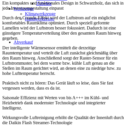
Ein kompaktes und funktionales Design in Schwarzholz, das sich in
Zubehör
jede Innenraumgestaltung einpasst
Werkzeuge
Klimawerkzeuge
Durch den Coanda-Effekt wird der Luftstrom auf ein möglichst
Handwerkzeuge
komfortables Raumklima optimiert. Durch speziell geformte
Lamellen wird der Luftstrom besser fokussiert. Dadurch ist eine
günstigere Temperaturverteilung über den gesamten Raum hinweg
gegeben.
Abverkauf
Der intelligente Wärmesensor ermittelt die derzeitige
Raumtemperatur und verteilt die Luft zunächst gleichmäßig über
den Raum hinweg. Anschließend sorgt der Raster-Sensor für ein
Luftstrommuster, bei dem warme bzw. kühle Luft genau an die
Stellen im Raum gerichtet wird, an denen eine zu niedrige bzw. zu
hohe Lufttemperatur herrscht.
Praktisch nicht zu hören: Das Gerät läuft so leise, dass Sie fast
vergessen werden, dass es da ist.
Saisonale Effizienz mit Werten von bis A+++ im Kühl- und
Heizbetrieb dank modernster Technologie und integrierter
Intelligenz.
Wirkungsvolle Luftreinigung erhöht die Qualität der Innenluft durch
die Daikin Flash Streamer-Technologie