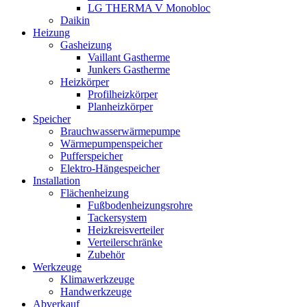
LG THERMA V Monobloc
Daikin
Heizung
Gasheizung
Vaillant Gastherme
Junkers Gastherme
Heizkörper
Profilheizkörper
Planheizkörper
Speicher
Brauchwasserwärmepumpe
Wärmepumpenspeicher
Pufferspeicher
Elektro-Hängespeicher
Installation
Flächenheizung
Fußbodenheizungsrohre
Tackersystem
Heizkreisverteiler
Verteilerschränke
Zubehör
Werkzeuge
Klimawerkzeuge
Handwerkzeuge
Abverkauf