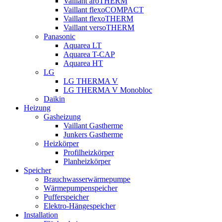
Vaillant aroTHERM
Vaillant flexoCOMPACT
Vaillant flexoTHERM
Vaillant versoTHERM
Panasonic
Aquarea LT
Aquarea T-CAP
Aquarea HT
LG
LG THERMA V
LG THERMA V Monobloc
Daikin
Heizung
Gasheizung
Vaillant Gastherme
Junkers Gastherme
Heizkörper
Profilheizkörper
Planheizkörper
Speicher
Brauchwasserwärmepumpe
Wärmepumpenspeicher
Pufferspeicher
Elektro-Hängespeicher
Installation