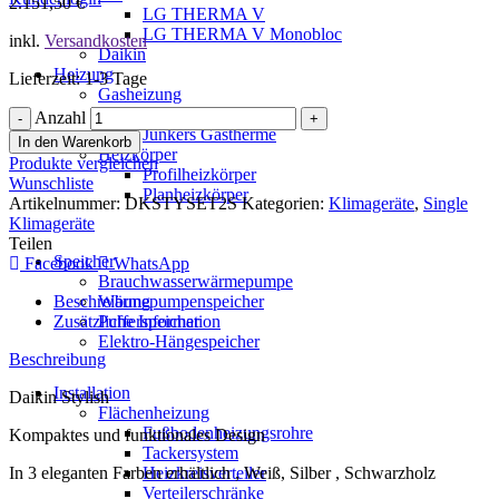
2.151,50
€
LG THERMA V
LG THERMA V Monobloc
inkl.
Versandkosten
Daikin
Heizung
Lieferzeit: 1-3 Tage
Gasheizung
Vaillant Gastherme
Anzahl
Junkers Gastherme
In den Warenkorb
Heizkörper
Produkte vergleichen
Profilheizkörper
Wunschliste
Planheizkörper
Artikelnummer:
DKSTYSET2S
Kategorien:
Klimageräte
,
Single
Klimageräte
Teilen
Speicher
Facebook
WhatsApp
Brauchwasserwärmepumpe
Beschreibung
Wärmepumpenspeicher
Zusätzliche Information
Pufferspeicher
Elektro-Hängespeicher
Beschreibung
Installation
Daikin Stylish
Flächenheizung
Fußbodenheizungsrohre
Kompaktes und funktionales Design
Tackersystem
In 3 eleganten Farben erhältlich , Weiß, Silber , Schwarzholz
Heizkreisverteiler
Verteilerschränke