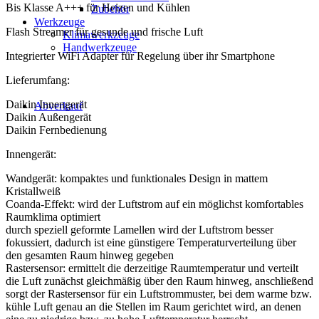
Bis Klasse A+++ für Heizen und Kühlen
Zubehör
Werkzeuge
Flash Streamer für gesunde und frische Luft
Klimawerkzeuge
Handwerkzeuge
Integrierter WiFi Adapter für Regelung über ihr Smartphone
Lieferumfang:
Daikin Innengerät
Abverkauf
Daikin Außengerät
Daikin Fernbedienung
Innengerät:
Wandgerät: kompaktes und funktionales Design in mattem
Kristallweiß
Coanda-Effekt: wird der Luftstrom auf ein möglichst komfortables
Raumklima optimiert
durch speziell geformte Lamellen wird der Luftstrom besser
fokussiert, dadurch ist eine günstigere Temperaturverteilung über
den gesamten Raum hinweg gegeben
Rastersensor: ermittelt die derzeitige Raumtemperatur und verteilt
die Luft zunächst gleichmäßig über den Raum hinweg, anschließend
sorgt der Rastersensor für ein Luftstrommuster, bei dem warme bzw.
kühle Luft genau an die Stellen im Raum gerichtet wird, an denen