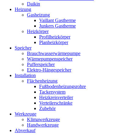
Daikin
Heizung
Gasheizung
Vaillant Gastherme
Junkers Gastherme
Heizkörper
Profilheizkörper
Planheizkörper
Speicher
Brauchwasserwärmepumpe
Wärmepumpenspeicher
Pufferspeicher
Elektro-Hängespeicher
Installation
Flächenheizung
Fußbodenheizungsrohre
Tackersystem
Heizkreisverteiler
Verteilerschränke
Zubehör
Werkzeuge
Klimawerkzeuge
Handwerkzeuge
Abverkauf