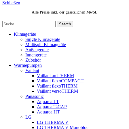
Schließen
Alle Preise inkl. der gesetzlichen MwSt.
Search
Klimageräte
Single Klimageräte
Multisplit Klimageräte
Außengeräte
Innengeräte
Zubehör
Wärmepumpen
Vaillant
Vaillant aroTHERM
Vaillant flexoCOMPACT
Vaillant flexoTHERM
Vaillant versoTHERM
Panasonic
Aquarea LT
Aquarea T-CAP
Aquarea HT
LG
LG THERMA V
LG THERMA V Monobloc