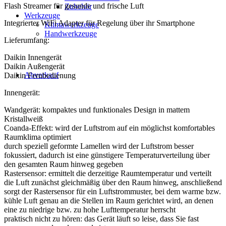
Flash Streamer für gesunde und frische Luft
Zubehör
Werkzeuge
Integrierter WiFi Adapter für Regelung über ihr Smartphone
Klimawerkzeuge
Handwerkzeuge
Lieferumfang:
Daikin Innengerät
Daikin Außengerät
Abverkauf
Daikin Fernbedienung
Innengerät:
Wandgerät: kompaktes und funktionales Design in mattem
Kristallweiß
Coanda-Effekt: wird der Luftstrom auf ein möglichst komfortables
Raumklima optimiert
durch speziell geformte Lamellen wird der Luftstrom besser
fokussiert, dadurch ist eine günstigere Temperaturverteilung über
den gesamten Raum hinweg gegeben
Rastersensor: ermittelt die derzeitige Raumtemperatur und verteilt
die Luft zunächst gleichmäßig über den Raum hinweg, anschließend
sorgt der Rastersensor für ein Luftstrommuster, bei dem warme bzw.
kühle Luft genau an die Stellen im Raum gerichtet wird, an denen
eine zu niedrige bzw. zu hohe Lufttemperatur herrscht
praktisch nicht zu hören: das Gerät läuft so leise, dass Sie fast