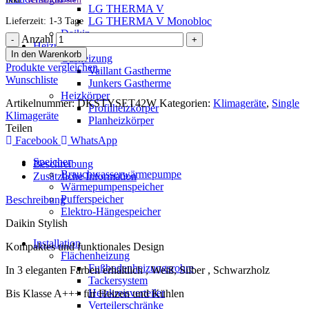
LG THERMA V
LG THERMA V Monobloc
Lieferzeit: 1-3 Tage
Daikin
Anzahl
Heizung
In den Warenkorb
Gasheizung
Produkte vergleichen
Vaillant Gastherme
Wunschliste
Junkers Gastherme
Heizkörper
Artikelnummer:
DKSTYSET42W
Kategorien:
Klimageräte
,
Single
Profilheizkörper
Klimageräte
Planheizkörper
Teilen
Facebook
WhatsApp
Speicher
Beschreibung
Brauchwasserwärmepumpe
Zusätzliche Information
Wärmepumpenspeicher
Pufferspeicher
Beschreibung
Elektro-Hängespeicher
Daikin Stylish
Installation
Kompaktes und funktionales Design
Flächenheizung
Fußbodenheizungsrohre
In 3 eleganten Farben erhältlich , Weiß, Silber , Schwarzholz
Tackersystem
Heizkreisverteiler
Bis Klasse A+++ für Heizen und Kühlen
Verteilerschränke