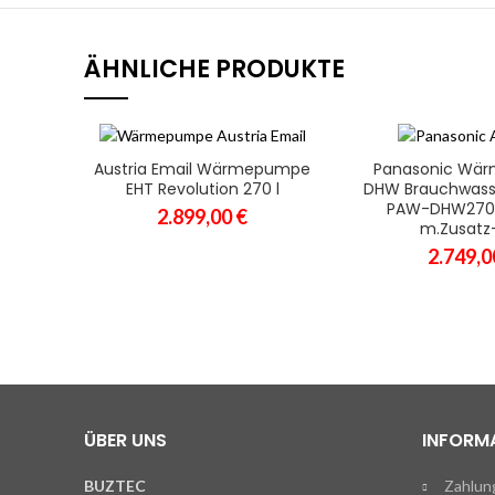
ÄHNLICHE PRODUKTE
‍Austria Email Wärmepumpe
Panasonic Wä
IN DEN WARENKORB
IN DEN WAR
EHT Revolution 270 l
DHW Brauchwass
PAW-DHW270C
2.899,00
€
m.Zusat
2.749,
ÜBER UNS
INFORM
BUZTEC
Zahlun