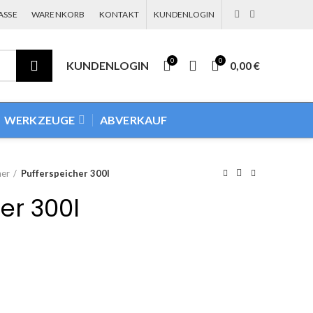
ASSE
WARENKORB
KONTAKT
KUNDENLOGIN
0
0
KUNDENLOGIN
0,00
€
WERKZEUGE
ABVERKAUF
her
Pufferspeicher 300l
er 300l