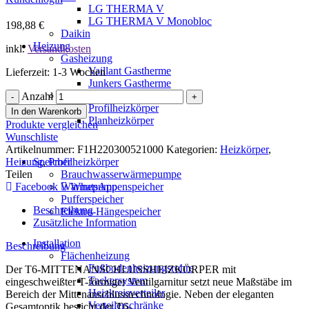
LG THERMA V
LG THERMA V Monobloc
198,88
€
Daikin
Heizung
inkl.
Versandkosten
Gasheizung
Vaillant Gastherme
Lieferzeit: 1-3 Wochen
Junkers Gastherme
Heizkörper
Anzahl
Profilheizkörper
In den Warenkorb
Planheizkörper
Produkte vergleichen
Wunschliste
Artikelnummer:
F1H220300521000
Kategorien:
Heizkörper
,
Heizung
,
Profilheizkörper
Speicher
Teilen
Brauchwasserwärmepumpe
Facebook
WhatsApp
Wärmepumpenspeicher
Pufferspeicher
Beschreibung
Elektro-Hängespeicher
Zusätzliche Information
Installation
Beschreibung
Flächenheizung
Fußbodenheizungsrohre
Der T6-MITTENANSCHLUSSHEIZKÖRPER mit
Tackersystem
eingeschweißter T-förmiger Ventilgarnitur setzt neue Maßstäbe im
Heizkreisverteiler
Bereich der Mittenanschlusstechnologie. Neben der eleganten
Verteilerschränke
Gesamtoptik besticht der T6-