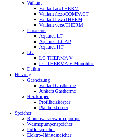
Vaillant
Vaillant aroTHERM
Vaillant flexoCOMPACT
Vaillant flexoTHERM
Vaillant versoTHERM
Panasonic
Aquarea LT
Aquarea T-CAP
Aquarea HT
LG
LG THERMA V
LG THERMA V Monobloc
Daikin
Heizung
Gasheizung
Vaillant Gastherme
Junkers Gastherme
Heizkörper
Profilheizkörper
Planheizkörper
Speicher
Brauchwasserwärmepumpe
Wärmepumpenspeicher
Pufferspeicher
Elektro-Hängespeicher