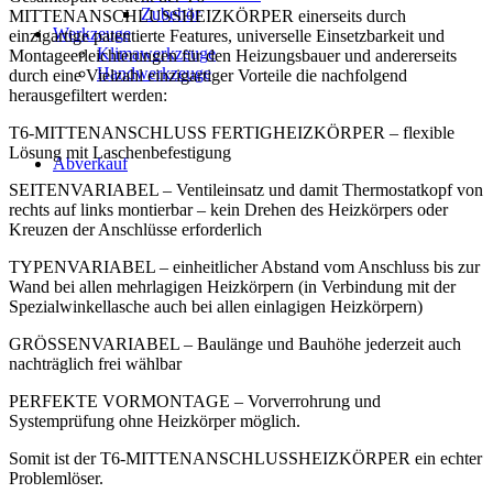
Zubehör
MITTENANSCHLUSSHEIZKÖRPER einerseits durch
Werkzeuge
einzigartige patentierte Features, universelle Einsetzbarkeit und
Klimawerkzeuge
Montageerleichterungen für den Heizungsbauer und andererseits
Handwerkzeuge
durch eine Vielzahl einzigartiger Vorteile die nachfolgend
herausgefiltert werden:
T6-MITTENANSCHLUSS FERTIGHEIZKÖRPER – flexible
Lösung mit Laschenbefestigung
Abverkauf
SEITENVARIABEL – Ventileinsatz und damit Thermostatkopf von
rechts auf links montierbar – kein Drehen des Heizkörpers oder
Kreuzen der Anschlüsse erforderlich
TYPENVARIABEL – einheitlicher Abstand vom Anschluss bis zur
Wand bei allen mehrlagigen Heizkörpern (in Verbindung mit der
Spezialwinkellasche auch bei allen einlagigen Heizkörpern)
GRÖSSENVARIABEL – Baulänge und Bauhöhe jederzeit auch
nachträglich frei wählbar
PERFEKTE VORMONTAGE – Vorverrohrung und
Systemprüfung ohne Heizkörper möglich.
Somit ist der T6-MITTENANSCHLUSSHEIZKÖRPER ein echter
Problemlöser.