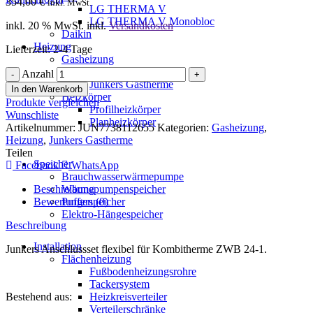
354,00
€
inkl. MwSt.
LG THERMA V
LG THERMA V Monobloc
inkl. 20 % MwSt.
inkl.
Versandkosten
Daikin
Heizung
Lieferzeit: 2-4 Tage
Gasheizung
Vaillant Gastherme
Anzahl
Junkers Gastherme
In den Warenkorb
Heizkörper
Produkte vergleichen
Profilheizkörper
Wunschliste
Planheizkörper
Artikelnummer:
JUN7738112655
Kategorien:
Gasheizung
,
Heizung
,
Junkers Gastherme
Teilen
Speicher
Facebook
WhatsApp
Brauchwasserwärmepumpe
Beschreibung
Wärmepumpenspeicher
Bewertungen (0)
Pufferspeicher
Elektro-Hängespeicher
Beschreibung
Installation
Junkers Anschlussset flexibel für Kombitherme ZWB 24-1.
Flächenheizung
Fußbodenheizungsrohre
Tackersystem
Bestehend aus:
Heizkreisverteiler
Verteilerschränke