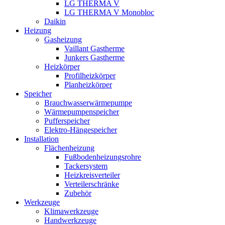
LG THERMA V
LG THERMA V Monobloc
Daikin
Heizung
Gasheizung
Vaillant Gastherme
Junkers Gastherme
Heizkörper
Profilheizkörper
Planheizkörper
Speicher
Brauchwasserwärmepumpe
Wärmepumpenspeicher
Pufferspeicher
Elektro-Hängespeicher
Installation
Flächenheizung
Fußbodenheizungsrohre
Tackersystem
Heizkreisverteiler
Verteilerschränke
Zubehör
Werkzeuge
Klimawerkzeuge
Handwerkzeuge