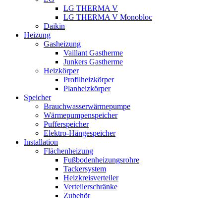
LG THERMA V
LG THERMA V Monobloc
Daikin
Heizung
Gasheizung
Vaillant Gastherme
Junkers Gastherme
Heizkörper
Profilheizkörper
Planheizkörper
Speicher
Brauchwasserwärmepumpe
Wärmepumpenspeicher
Pufferspeicher
Elektro-Hängespeicher
Installation
Flächenheizung
Fußbodenheizungsrohre
Tackersystem
Heizkreisverteiler
Verteilerschränke
Zubehör
Werkzeuge
Klimawerkzeuge